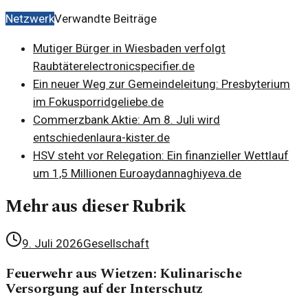
Netzwerk
Verwandte Beiträge
Mutiger Bürger in Wiesbaden verfolgt
Raubtäter
electronicspecifier.de
Ein neuer Weg zur Gemeindeleitung: Presbyterium
im Fokus
porridgeliebe.de
Commerzbank Aktie: Am 8. Juli wird
entschieden
laura-kister.de
HSV steht vor Relegation: Ein finanzieller Wettlauf
um 1,5 Millionen Euro
aydannaghiyeva.de
Mehr aus dieser Rubrik
9. Juli 2026
Gesellschaft
Feuerwehr aus Wietzen: Kulinarische
Versorgung auf der Interschutz