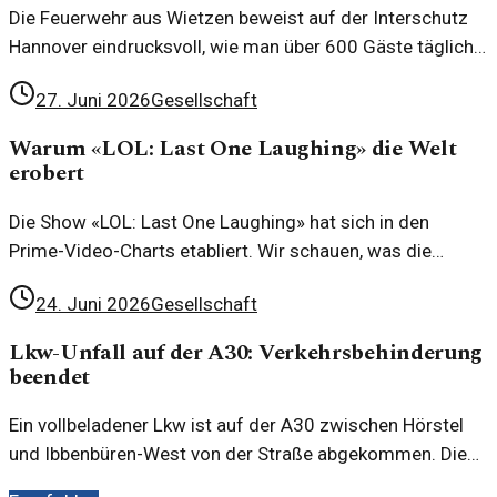
Die Feuerwehr aus Wietzen beweist auf der Interschutz
Hannover eindrucksvoll, wie man über 600 Gäste täglich
mit Speisen und Getränken versorgt. Ein Blick hinter die
27. Juni 2026
Gesellschaft
Kulissen.
Warum «LOL: Last One Laughing» die Welt
erobert
Die Show «LOL: Last One Laughing» hat sich in den
Prime-Video-Charts etabliert. Wir schauen, was die
Faszination dieser Comedy-Show ausmacht und warum
24. Juni 2026
Gesellschaft
sie weltweit so beliebt ist.
Lkw-Unfall auf der A30: Verkehrsbehinderung
beendet
Ein vollbeladener Lkw ist auf der A30 zwischen Hörstel
und Ibbenbüren-West von der Straße abgekommen. Die
Strecke ist nun wieder frei gegeben, nachdem die