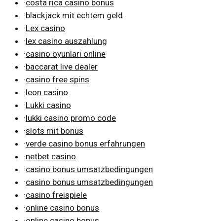
·
costa rica casino bonus
·
blackjack mit echtem geld
·
Lex casino
·
lex casino auszahlung
·
casino oyunlari online
·
baccarat live dealer
·
casino free spins
·
leon casino
·
Lukki casino
·
lukki casino promo code
·
slots mit bonus
·
verde casino bonus erfahrungen
·
netbet casino
·
casino bonus umsatzbedingungen
·
casino bonus umsatzbedingungen
·
casino freispiele
·
online casino bonus
·
online casino bonus