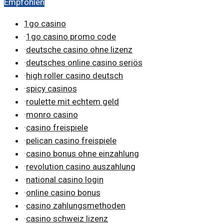
Empfohlen
Bergungsarbeiten abgeschlossen sind.
1go casino
·
1go casino promo code
·
deutsche casino ohne lizenz
·
deutsches online casino seriös
·
high roller casino deutsch
·
spicy casinos
·
roulette mit echtem geld
·
monro casino
·
casino freispiele
·
pelican casino freispiele
·
casino bonus ohne einzahlung
·
revolution casino auszahlung
·
national casino login
·
online casino bonus
·
casino zahlungsmethoden
·
casino schweiz lizenz