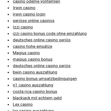
·
casino ödeme yöntemleri
·
Irwin casino
·
irwin casino login
·
seriöse online casinos
·
Izzi casino
·
izzi casino bonus code ohne einzahlung
·
deutsches online casino seriös
·
casino hohe einsätze
·
Magius casino
·
magius casino bonus
·
deutsches online casino seriös
·
bwin casino auszahlung
·
casino bonus umsatzbedingungen
·
n1 casino auszahlung
·
costa rica casino bonus
·
blackjack mit echtem geld
·
Lex casino
·
lex casino auszahlung