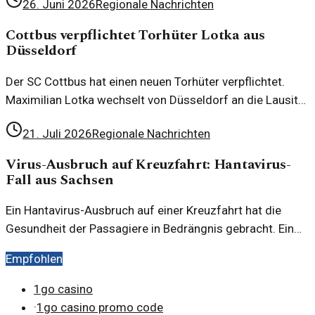
26. Juni 2026
Regionale Nachrichten
Qualifikationen, was neue Wege für Lernende eröffnet.
Cottbus verpflichtet Torhüter Lotka aus
Düsseldorf
Der SC Cottbus hat einen neuen Torhüter verpflichtet.
Maximilian Lotka wechselt von Düsseldorf an die Lausitz.
Was bedeutet dieser Transfer für den Verein?
21. Juli 2026
Regionale Nachrichten
Virus-Ausbruch auf Kreuzfahrt: Hantavirus-
Fall aus Sachsen
Ein Hantavirus-Ausbruch auf einer Kreuzfahrt hat die
Gesundheit der Passagiere in Bedrängnis gebracht. Ein
Fall aus Sachsen wirft Fragen auf und zeigt die
Empfohlen
Herausforderungen im Umgang mit
Infektionskrankheiten.
1go casino
·
1go casino promo code