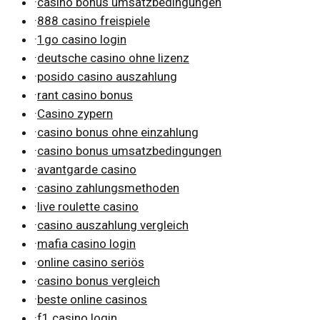
·
casino bonus umsatzbedingungen
·
888 casino freispiele
·
1go casino login
·
deutsche casino ohne lizenz
·
posido casino auszahlung
·
rant casino bonus
·
Casino zypern
·
casino bonus ohne einzahlung
·
casino bonus umsatzbedingungen
·
avantgarde casino
·
casino zahlungsmethoden
·
live roulette casino
·
casino auszahlung vergleich
·
mafia casino login
·
online casino seriös
·
casino bonus vergleich
·
beste online casinos
·
f1 casino login