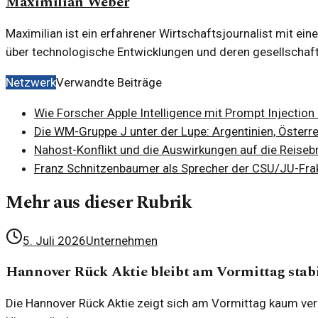
Maximilian Weber
Maximilian ist ein erfahrener Wirtschaftsjournalist mit ein
über technologische Entwicklungen und deren gesellschaf
Netzwerk
Verwandte Beiträge
Wie Forscher Apple Intelligence mit Prompt Injection 
Die WM-Gruppe J unter der Lupe: Argentinien, Österr
Nahost-Konflikt und die Auswirkungen auf die Reiseb
Franz Schnitzenbaumer als Sprecher der CSU/JU-Frak
Mehr aus dieser Rubrik
5. Juli 2026
Unternehmen
Hannover Rück Aktie bleibt am Vormittag stab
Die Hannover Rück Aktie zeigt sich am Vormittag kaum verän