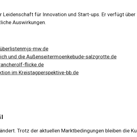
er Leidenschaft für Innovation und Start-ups. Er verfügt übe
tliche Auswirkungen.
überlisten
mjs-mw.de
eich und die Außenseiter
moenkebude-salzgrotte.de
ranche
rolf-flicke.de
tion im Kreistag
perspektive-bb.de
il
dert. Trotz der aktuellen Marktbedingungen bleiben die Kurse