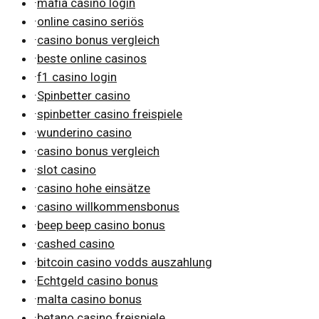
·
mafia casino login
·
online casino seriös
·
casino bonus vergleich
·
beste online casinos
·
f1 casino login
·
Spinbetter casino
·
spinbetter casino freispiele
·
wunderino casino
·
casino bonus vergleich
·
slot casino
·
casino hohe einsätze
·
casino willkommensbonus
·
beep beep casino bonus
·
cashed casino
·
bitcoin casino vodds auszahlung
·
Echtgeld casino bonus
·
malta casino bonus
·
betano casino freispiele