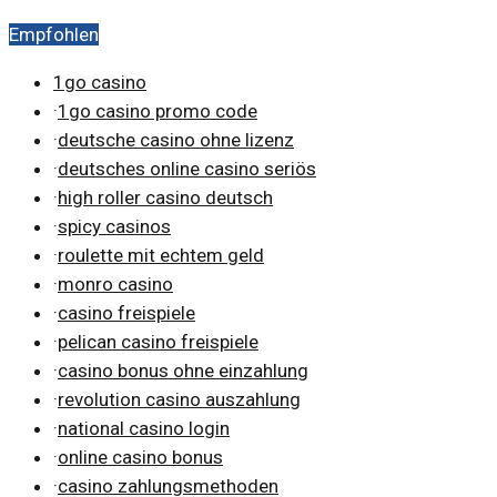
die Spitzenreiter und deren Stärken im Detail.
Empfohlen
1go casino
·
1go casino promo code
·
deutsche casino ohne lizenz
·
deutsches online casino seriös
·
high roller casino deutsch
·
spicy casinos
·
roulette mit echtem geld
·
monro casino
·
casino freispiele
·
pelican casino freispiele
·
casino bonus ohne einzahlung
·
revolution casino auszahlung
·
national casino login
·
online casino bonus
·
casino zahlungsmethoden