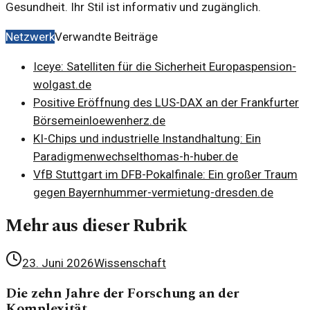
Gesundheit. Ihr Stil ist informativ und zugänglich.
Netzwerk
Verwandte Beiträge
Iceye: Satelliten für die Sicherheit Europas
pension-
wolgast.de
Positive Eröffnung des LUS-DAX an der Frankfurter
Börse
meinloewenherz.de
KI-Chips und industrielle Instandhaltung: Ein
Paradigmenwechsel
thomas-h-huber.de
VfB Stuttgart im DFB-Pokalfinale: Ein großer Traum
gegen Bayern
hummer-vermietung-dresden.de
Mehr aus dieser Rubrik
23. Juni 2026
Wissenschaft
Die zehn Jahre der Forschung an der
Komplexität