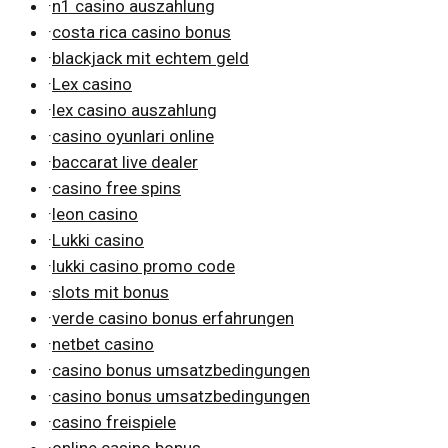
·
n1 casino auszahlung
·
costa rica casino bonus
·
blackjack mit echtem geld
·
Lex casino
·
lex casino auszahlung
·
casino oyunlari online
·
baccarat live dealer
·
casino free spins
·
leon casino
·
Lukki casino
·
lukki casino promo code
·
slots mit bonus
·
verde casino bonus erfahrungen
·
netbet casino
·
casino bonus umsatzbedingungen
·
casino bonus umsatzbedingungen
·
casino freispiele
·
online casino bonus